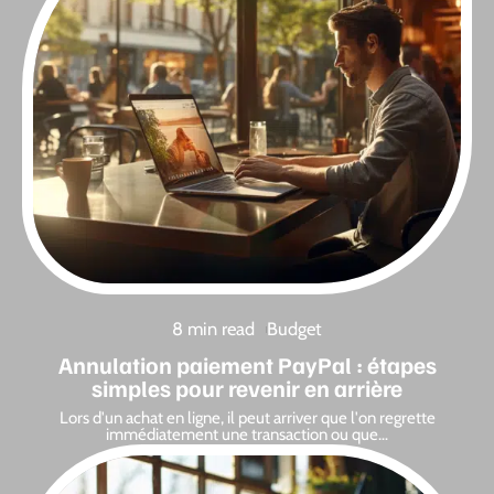
8 min read
Budget
Annulation paiement PayPal : étapes
simples pour revenir en arrière
Lors d'un achat en ligne, il peut arriver que l'on regrette
immédiatement une transaction ou que
…