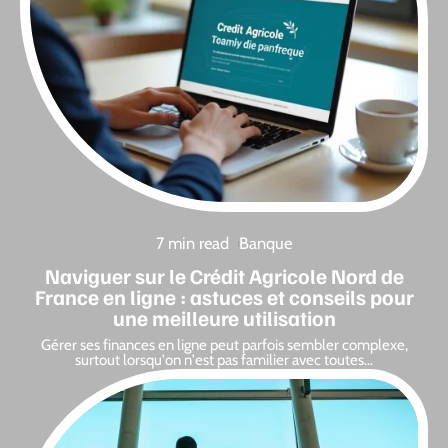
7 min read
Banque
Naviguer sur le Crédit Agricole Nord de
France en ligne : astuces et conseils pour
une meilleure utilisation
Gérer ses finances en ligne peut parfois sembler complexe,
surtout lorsqu'on n'est pas familier avec toutes
…