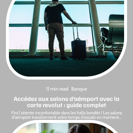
11 min read
Banque
Accédez aux salons d’aéroport avec la
carte revolut : guide complet
Fini l'attente inconfortable dans les halls bondés ! Les salons
d'aéroport transforment votre temps d'escale en moment
…