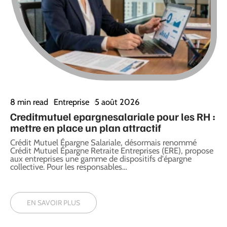
8 min read
Entreprise
5 août 2026
8
Creditmutuel epargnesalariale pour les RH :
A
mettre en place un plan attractif
t
l
t
Crédit Mutuel Épargne Salariale, désormais renommé
Crédit Mutuel Épargne Retraite Entreprises (ERE), propose
U
aux entreprises une gamme de dispositifs d'épargne
g
collective. Pour les responsables
…
p
EN SAVOIR PLUS