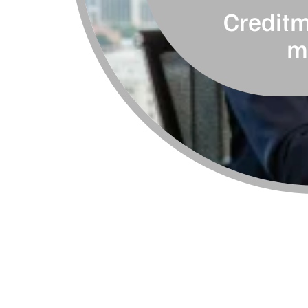
Creditm
me