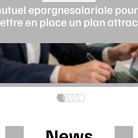
utuel epargnesalariale pour 
ttre en place un plan attrac
News