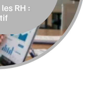
les RH :
tif