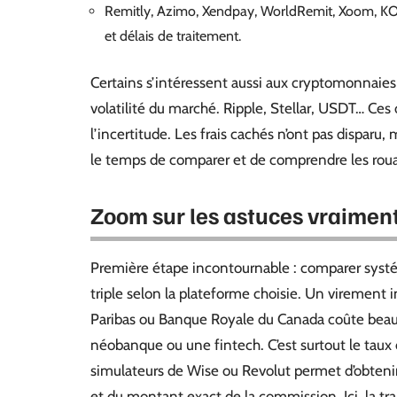
Remitly, Azimo, Xendpay, WorldRemit, Xoom, KOH
et délais de traitement.
Certains s’intéressent aussi aux cryptomonnaies :
volatilité du marché. Ripple, Stellar, USDT… Ces 
l’incertitude. Les frais cachés n’ont pas disparu,
le temps de comparer et de comprendre les roua
Zoom sur les astuces vraiment 
Première étape incontournable : comparer systém
triple selon la plateforme choisie. Un viremen
Paribas ou Banque Royale du Canada coûte beau
néobanque ou une fintech. C’est surtout le taux d
simulateurs de Wise ou Revolut permet d’obtenir
et du montant exact de la commission. Ici, la tr