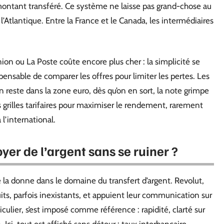
montant transféré. Ce système ne laisse pas grand-chose au
 l’Atlantique. Entre la France et le Canada, les intermédiaires
ion ou La Poste coûte encore plus cher : la simplicité se
spensable de comparer les offres pour limiter les pertes. Les
n reste dans la zone euro, dès qu’on en sort, la note grimpe
s grilles tarifaires pour maximiser le rendement, rarement
à l’international.
yer de l’argent sans se ruiner ?
la donne dans le domaine du transfert d’argent. Revolut,
uits, parfois inexistants, et appuient leur communication sur
ticulier, s’est imposé comme référence : rapidité, clarté sur
Ici, tout est affiché sans détour : taux interbancaire,