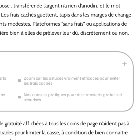
ose : transférer de l’argent n’a rien d’anodin, et le mot
s. Les frais cachés guettent, tapis dans les marges de change
ts modestes. Plateformes “sans frais” ou applications de
ière bien à elles de prélever leur dû, discrètement ou non.
erts
Zoom sur les astuces vraiment efficaces pour éviter
les frais cachés
 se
Nos conseils pratiques pour des transferts gratuits et
sécurisés
e gratuité affichées à tous les coins de page n’aident pas à
 parades pour limiter la casse, à condition de bien connaître