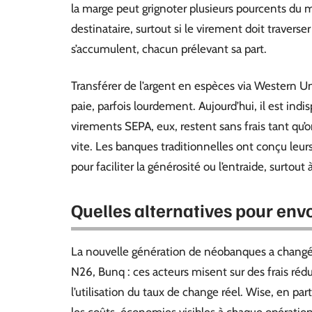
la marge peut grignoter plusieurs pourcents du 
destinataire, surtout si le virement doit traverser
s’accumulent, chacun prélevant sa part.
Transférer de l’argent en espèces via Western Un
paie, parfois lourdement. Aujourd’hui, il est indi
virements SEPA, eux, restent sans frais tant qu’o
vite. Les banques traditionnelles ont conçu leur
pour faciliter la générosité ou l’entraide, surtout 
Quelles alternatives pour envo
La nouvelle génération de néobanques a changé 
N26, Bunq : ces acteurs misent sur des frais réd
l’utilisation du taux de change réel. Wise, en par
les coûts, économies visibles à chaque opération. 