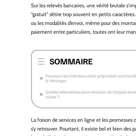
Sur les relevés bancaires, une vérité brutale s’imp
“gratuit” s’étire trop souvent en petits caractère
ou les modalités d’envoi, même pour des montan
paiement entre particuliers, toutes ont leur man
SOMMAIRE
Pourquoi les frais bancaires grignotent vos transf
à l’étranger
Quelles alternatives pour envoyer de l’argent sans
ruiner ?
La foison de services en ligne et les promesses d
s’y retrouver. Pourtant, il existe bel et bien des