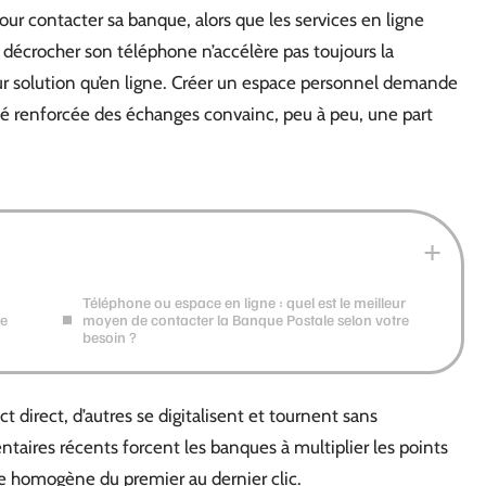
our contacter sa banque, alors que les services en ligne
 décrocher son téléphone n’accélère pas toujours la
ur solution qu’en ligne. Créer un espace personnel demande
ité renforcée des échanges convainc, peu à peu, une part
Téléphone ou espace en ligne : quel est le meilleur
ne
moyen de contacter la Banque Postale selon votre
besoin ?
 direct, d’autres se digitalisent et tournent sans
aires récents forcent les banques à multiplier les points
ce homogène du premier au dernier clic.