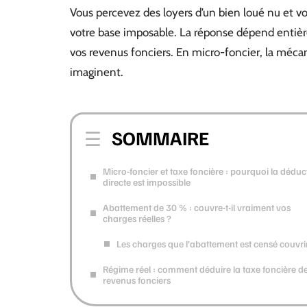
Vous percevez des loyers d’un bien loué nu et vo
votre base imposable. La réponse dépend entière
vos revenus fonciers. En micro-foncier, la méca
imaginent.
SOMMAIRE
Micro-foncier et taxe foncière : pourquoi la déduc
directe est impossible
Abattement de 30 % : couvre-t-il vraiment vos
charges réelles ?
Les charges que l’abattement est censé couvri
Régime réel : comment déduire la taxe foncière d
revenus fonciers