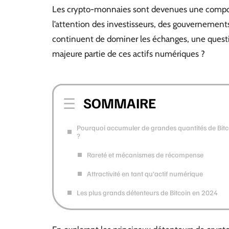
Les crypto-monnaies sont devenues une composa
l’attention des investisseurs, des gouvernements
continuent de dominer les échanges, une quest
majeure partie de ces actifs numériques ?
SOMMAIRE
Pourquoi accumuler de grandes quantités de Bitc
?
Rareté et mécanismes de récompense
Attractivité en tant qu’actif numérique
Les plus grands détenteurs de Bitcoin en 2024