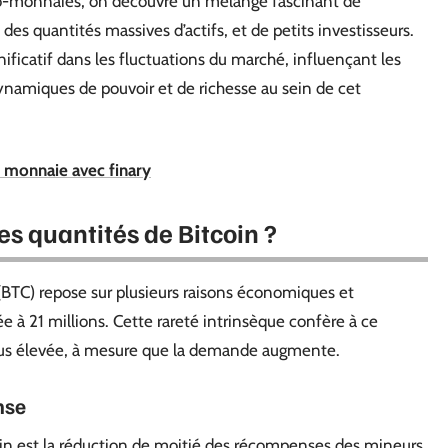
to-monnaies, on découvre un mélange fascinant de
des quantités massives d’actifs, et de petits investisseurs.
nificatif dans les fluctuations du marché, influençant les
dynamiques de pouvoir et de richesse au sein de cet
 monnaie avec finary
s quantités de Bitcoin ?
(BTC) repose sur plusieurs raisons économiques et
ée à 21 millions. Cette rareté intrinsèque confère à ce
 plus élevée, à mesure que la demande augmente.
nse
oin est la réduction de moitié des récompenses des mineurs