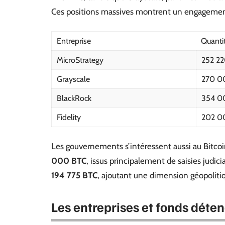
Ces positions massives montrent un engagement
Entreprise
Quanti
MicroStrategy
252 2
Grayscale
270 0
BlackRock
354 0
Fidelity
202 0
Les gouvernements s’intéressent aussi au Bitco
000 BTC
, issus principalement de saisies judic
194 775 BTC
, ajoutant une dimension géopolitiqu
Les entreprises et fonds déten